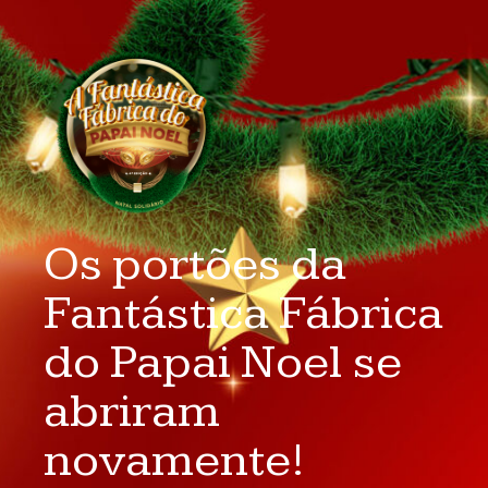
Os portões da
Fantástica Fábrica
do Papai Noel se
abriram
novamente!