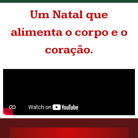
Um Natal que
alimenta o corpo e o
coração.